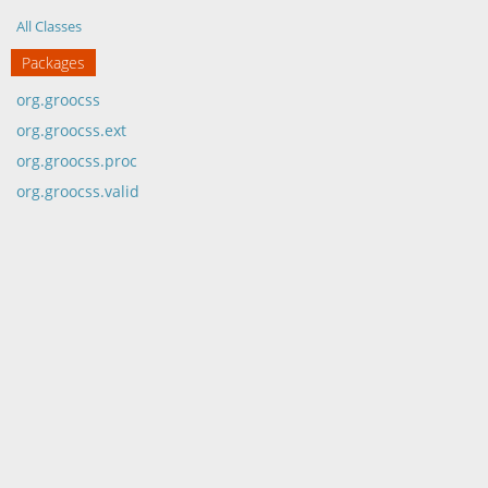
All Classes
Packages
org.groocss
org.groocss.ext
org.groocss.proc
org.groocss.valid